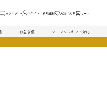
カタログ
ログイン／新規登録
お気に入り
カート
別
お急ぎ便
ソーシャルギフト対応
/健康
い
ト
4,999円
貨・その他
15,000円～29,999円
キッチン用品/調理器具
貨/趣味雑貨
家電