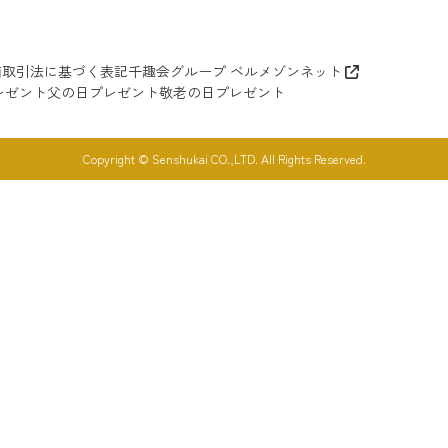
商取引法に基づく表記
千趣会グループ ベルメゾンネット
レゼント
父の日プレゼント
敬老の日プレゼント
Copyright © Senshukai CO.,LTD. All Rights Reserved.