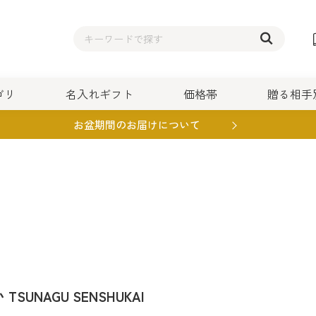
ゴリ
名入れギフト
価格帯
贈る相手
お盆期間のお届けについて
タオル/バス/掃除洗濯
結婚内祝い
タオル・雑貨・その他
5,000円～9,999円
上司/年配の方
食品
コスメ/美容
その他内祝
セットギフ
10,000円～1
親/親戚
タオル・雑
用品
布団/寝具
インテリア雑
TSUNAGU SENSHUKAI