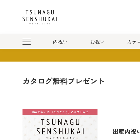
内祝い
お祝い
カテ
すべての内祝いギフト
出産祝い
カタログギフト
すべての名入れギフト
3,000円未満
友人/同僚
すべてのお急ぎ便ギフト
食品/スイーツ
出産内祝い
結婚祝い
食品
3,000円～4,999円
職場/グループ
カタログギフト
カタログ無料プレゼント
ディズニー
30,000円～49,999円
ベビー服/ベビー
50,000円以上
出産内祝い 